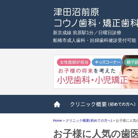
新京成線 前原駅1分／日曜日診療
船橋市成人歯科・妊婦歯科健診受付可能
ホーム
Home
>
クリニック概要(初めての方へ)
>
お子様に人気
お子様に人気の歯