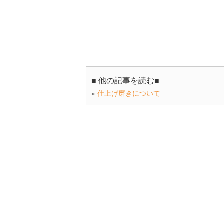
■ 他の記事を読む■
«
仕上げ磨きについて