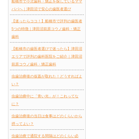
船橋市で小児歯科・矯正を探しているママ
パパへ｜津田沼で安心の歯医者選び
【迷ったらココ！】船橋市で評判の歯医者
5つの特徴｜津田沼前原コウノ歯科・矯正
歯科
【船橋市の歯医者選びで迷ったら】津田沼
エリアで評判の歯科医院をご紹介｜津田沼
前原コウノ歯科・矯正歯科
虫歯治療後の仮蓋が取れた！どうすればよ
い？
虫歯治療中に「青い光」が！これってな
に？
虫歯治療後の当日は食事はどのくらいから
摂ってよい？
虫歯治療で通院する間隔はどのくらい必