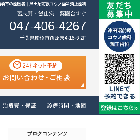
船橋市の歯医者｜津田沼前原コウノ歯科矯正歯科
習志野・飯山満・薬園台すぐ
047-406-4267
千葉県船橋市前原東4-18-6 2F
治療メニュー
治療費・保証
診療時間・地図
ブログコンテンツ