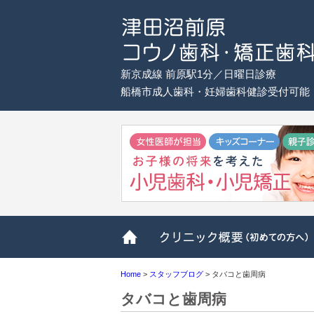
新京成線 前原駅1分／日曜日診療
船橋市成人歯科・妊婦歯科健診受付可能
ホーム
Home
>
スタッフブログ
>
タバコと歯周病
タバコと歯周病