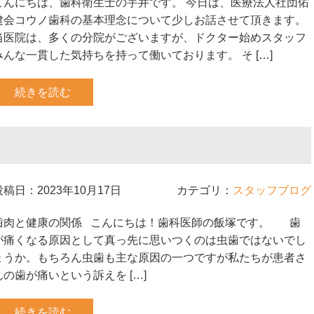
こんにちは、歯科衛生士の宇井です。 今日は、医療法人社団佑
健会コウノ歯科の基本理念について少しお話させて頂きます。
当医院は、多くの分院がございますが、ドクター始めスタッフ
みんな一貫した気持ちを持って働いております。 そ […]
続きを読む
投稿日：2023年10月17日
カテゴリ：
スタッフブログ
歯肉と健康の関係 こんにちは！歯科医師の飯塚です。 歯
が痛くなる原因として真っ先に思いつくのは虫歯ではないでし
ょうか。もちろん虫歯も主な原因の一つですが私たちが患者さ
んの歯が痛いという訴えを […]
続きを読む