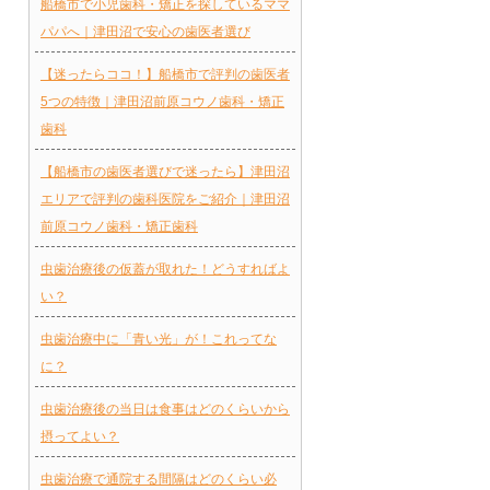
船橋市で小児歯科・矯正を探しているママ
パパへ｜津田沼で安心の歯医者選び
【迷ったらココ！】船橋市で評判の歯医者
5つの特徴｜津田沼前原コウノ歯科・矯正
歯科
【船橋市の歯医者選びで迷ったら】津田沼
エリアで評判の歯科医院をご紹介｜津田沼
前原コウノ歯科・矯正歯科
虫歯治療後の仮蓋が取れた！どうすればよ
い？
虫歯治療中に「青い光」が！これってな
に？
虫歯治療後の当日は食事はどのくらいから
摂ってよい？
虫歯治療で通院する間隔はどのくらい必