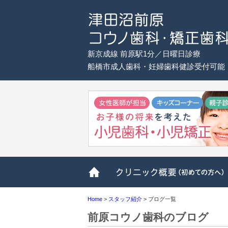
新京成線 前原駅1分／日曜日診療
船橋市成人歯科・妊婦歯科健診受付可能
ホーム
Home
>
スタッフ紹介
>
ブログ一覧
前原コウノ歯科のブログ