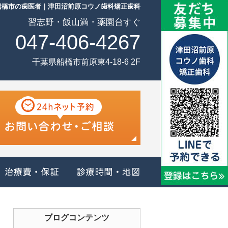
船橋市の歯医者｜津田沼前原コウノ歯科矯正歯科
習志野・飯山満・薬園台すぐ
047-406-4267
千葉県船橋市前原東4-18-6 2F
治療メニュー
治療費・保証
診療時間・地図
ブログコンテンツ